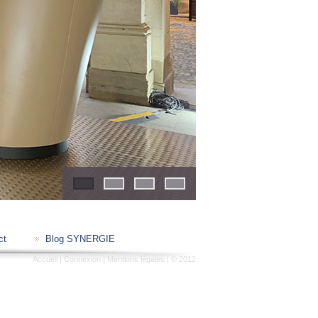
1
2
3
4
ct
Blog SYNERGIE
Accueil
|
Connexion
|
Mentions légales
| © 2012