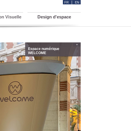
|
FR
EN
n Visuelle
Design d'espace
+
Espace numérique
WELCOME